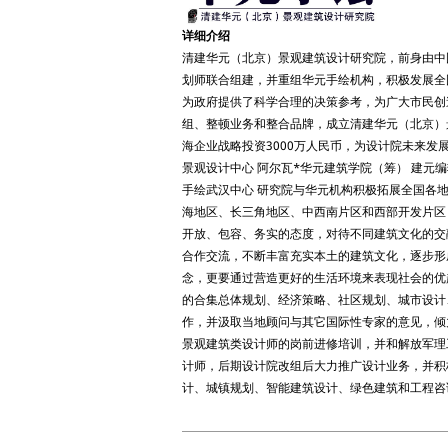
详细介绍
清建华元（北京）景观建筑设计研究院，前身由中
划师联合组建，并重组华元手绘机构，积极发展全
为政府提供了科学合理的决策参考，为广大市民创
组、整顿业务和整合品牌，成立清建华元（北京）景
海企业战略投资3000万人民币，为设计院未来发
景观设计中心 阿尔瓦*华元建筑学院（筹） 建元编
手绘武汉中心 研究院与华元机构积极拓展全国各
海地区、长三角地区、中西南片区和西部开发片区
开放、包容、务实的态度，对待不同建筑文化的交
合作交流，不断丰富充实本土的建筑文化，逐步形
念，更要通过营造更好的生活环境来表现社会的优
的合集总体规划、经济策略、社区规划、城市设计
作，并汲取当地顾问与其它国际性专家的意见，倾
景观建筑类设计师的岗前进修培训，并和解放军理
计师，后期设计院改组后大力推广设计业务，并积
计、城镇规划、智能建筑设计、绿色建筑和工程咨