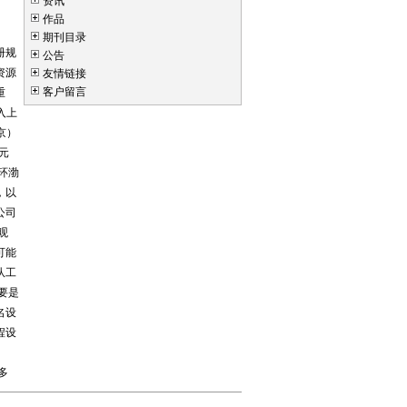
资讯
作品
期刊目录
册规
公告
资源
友情链接
客户留言
重
入上
京）
元
环渤
，以
公司
观
可能
队工
要是
名设
程设
多