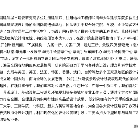
国建筑城市建设研究院多位注册建筑师、注册结构工程师和清华大学建筑学院多位注
国建筑景观设计师的绘图岗前进修基地。团队致力于整合研究院、学校、企业等多方
造了舒适宜居的工作生活空间，为设计同行提供了最有代表性的工程典范。几经股份
观建筑设计研究院，初始注册资本为100万，在设计院主要领导推动下于2014年引
展开创崭新局面。 下属机构： 方案一所、方案二所、规划三所、景观四所 清建元（南
辑出版部 华元事业发展部 华元手绘清华中心 华元手绘东南中心 华元手绘同济中心 华
地市场，设立了一批拥有独立设计团队的分支机构，形成了以京津冀地区为重点，覆盖
，遍及全国各地的服务发展格局；研究院还致力于学习各种先进设计理念和科学技术
融，先后与美国、英国、法国、韩国、香港、澳门、台湾等数多个国家及地区的设计
成立足中国大陆，面向全球的发展态势。 我们主张建筑景观设计既要表现现代的美学
越性。在项目操作中，我们追求对和谐自然，生态环保，在每一个项目中，我们都尽
、景观设计、基础设施工程以及环境规划等多领域的专业工作人员，通过全方位的团
力打造全面、合理且具切实可行性的高品质设计成果。 设计院拥有的华元手绘业务主
工大学、正德学院、北科院、新东方英语等基地合作，为全国各大设计院培养了数万
极拓展海外设计项目，利用现代化的设计和管理手段，主要承担大中型民用与建筑工
询等项业务。
更