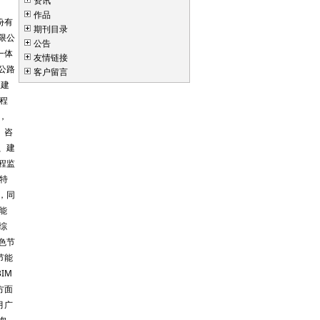
资讯
作品
份有
期刊目录
限公
公告
一体
友情链接
公路
客户留言
级建
程
，
）咨
、建
程监
为特
，同
能
综
色节
节能
IM
方面
月广