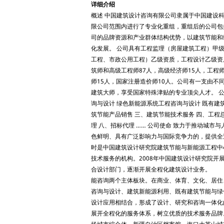
详细介绍
概述 中国建筑设计咨询有限公司隶属于中国建设科技
限公司范围内进行了专业化重组，重组后的公司包
司的品牌资源和产业群体结构优势，以建筑节能和
化发展。 公司具有工程监理（房屋建筑工程）甲
工程、市政公用工程）乙级资质，工程设计乙级资质
筑师和高级工程师87人，高级经济师15人，工程
师15人，国家注册造价师10人。公司有一支由
建筑大师，享受国家特殊津贴的专业顶尖人才。 公
询与设计 绿色新能源系统工程咨询与设计 既有建
筑节能产品销售 三、建筑节能技术服务 四、工程
理 八、招标代理 …… 公司使命 致力于推动城市
色鲜明、具有广泛影响力与国际竞争力的，提供全
时是中国建筑设计研究院建筑节能与新能源工程中
技术服务的机构。2008年中国建筑设计研究院
合设计部门，逐渐开展全程化建筑设计业务。 
能咨询两个主体板块。在商业、体育、文化、居住
咨询与设计、建筑新能源利用、既有建筑节能与绿
设计应用相结合，形成了设计、研究和咨询一体化
展开全程化的服务体系，树立优质的技术服务品牌