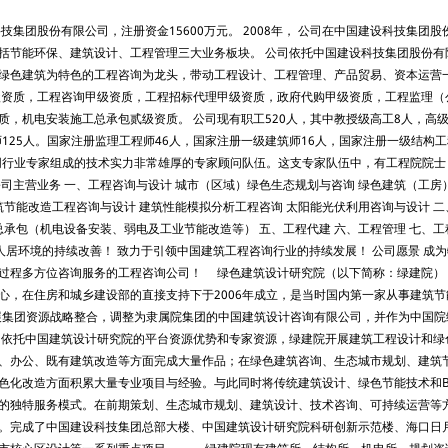
集团股份有限公司，注册资金15600万元。 2008年， 公司在中国建设科技集团股
括节能环保、建筑设计、工程管理三大业务板块。 公司依托中国建设科技集团股份有
绿色建筑为特色的工程咨询为龙头，带动工程设计、工程管理、产品贸易、资本运营
级资质，工程咨询甲级资质，工程招标代理甲级资质，政府代购甲级资质，工程监理（
，机电安装施工总承包贰级资质。 公司现有职工520人，其中教授级高工8人，高
师125人。国家注册监理工程师46人，国家注册一级建筑师16人，国家注册一级结构工
不同行业专家组成的技术实力非常雄厚的专家顾问队伍。这支专家队伍中，有工程院院士
司主营业务 一、工程咨询与设计 城市（区域）绿色生态规划与咨询 绿色建筑（工房
筑节能改造工程咨询与设计 建筑性能模拟分析工程咨询 太阳能光伏利用咨询与设计 二
总承包（机电设备安装、弱电及工业节能改造等） 五、工程代建 六、工程管理 七、工
与人居环境的持续改善！ 致力于引领中国建筑工程咨询行业的持续发展！ 公司愿景 成
过程多方位咨询服务的工程咨询公司！ 绿色建筑设计研究院（以下简称：绿建院）
心，在住房和城乡建设部的直接支持下于2006年成立，是当时国内第一家从事建筑节
开展集团资源战略整合，调整为隶属院集团的中国建筑设计咨询有限公司，并作为中国院
依托中国建筑设计研究院的平台资源优势和专家资源，绿建院开展建筑工程设计和绿
、办公、既有建筑改造等方面完成大量作品；在绿色建筑咨询、生态城市规划、建筑
色化改造方面积累大量专业项目与经验。与此同时将传统建筑设计、绿色节能技术和B
的独特服务模式。在前期策划、生态城市规划、建筑设计、技术咨询、可持续运营等
。完成了中国建设科技集团总部大楼、中国建筑设计研究院科研创新示范楼、海口日