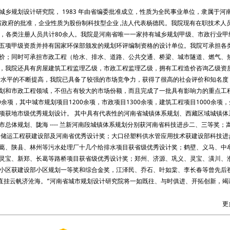
乡规划设计研究院， 1983 年由省编委批准成立，性质为全民事业单位，隶属于河
制工作得到省政府的批准，企业性质为股份制科技型企业 ,法人代表杨德民。我院现有在职技术人
余人，各类注册人员共计80余人。我院是河南省唯一一家持有城乡规划甲级、市政行业甲
五项甲级资质并持有国家环保部颁发的规划环评编制资格的设计单位。我院可承担各
价；同时可承担市政工程（给水、排水、道路、公共交通、桥梁、城市隧道、燃气、
，我院还具有房屋建筑工程监理乙级，市政工程监理乙级，拥有工程造价咨询乙级资
计水平的不断提高，我院已具备了较强的市场竞争力，获得了很高的社会评价和知名度
划和市政工程领域，不但占有较大的市场份额，而且完成了一批具有影响力的重点工
余项，其中城市规划项目1200余项，市政项目1300余项，建筑工程项目1000余项，
项获地市级优秀规划设计。 其中具有代表性的河南省城镇体系规划、西藏区域城镇体
总体规划、陇海 ---- 兰新河南段城镇体系规划分别获河南省科技进步二、三等奖；
团储运工程获建设部及河南省优秀设计奖；大口径塑料供水管应用技术获建设部科技进
葛、陕县、林州等污水处理厂十几个给排水项目获省级优秀设计奖；鹤壁、义马、中
灵宝、新郑、长葛等路桥项目获省级优秀设计奖；郑州、济源、巩义、灵宝、潢川、
小区获建设部小区规划一等奖和综合金奖，江泽民、乔石、叶如棠、李长春等曾先后
，直挂云帆济沧海。”河南省城市规划设计研究院将一如既往、与时俱进、开拓创新，竭
更