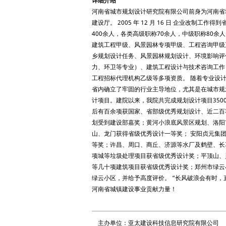
详细介绍
河南省城市规划设计研究院有限公司前身为河南省城
建设厅。 2005 年 12 月 16 日 企业改
400余人，各类高级职称70余人，中级职称80
建筑工程甲级、风景园林专项甲级、工程咨询甲级
乡规划设计任务、风景园林规划设计、环境影响评
力、环卫等专业）、建筑工程设计与技术咨询工作
工程招标代理机构乙级等多项资质。 随着专业设
省内确立了牢固的行业主导地位，尤其是在城市规
计项目。建院以来，我院共完成规划设计项目3500
后有百余项获国家、省部级优秀规划设计、近二百
划受到建设部嘉奖；黄河小浪底风景区规划、洛阳市
山、龙门获得省级优秀设计一等奖； 安阳贞元集
等奖；许昌、周口、商丘、济源等水厂及鹤壁、长
项城等垃圾处理项目获省级优秀设计奖；平顶山、
等几十项建筑项目获省级优秀设计奖；郑州市绿云
绿云小区，并给予高度评价。 “长风破浪会有时
河南省城镇建设事业贡献力量！
主办单位：亚太建设科技信息研究院有限公司