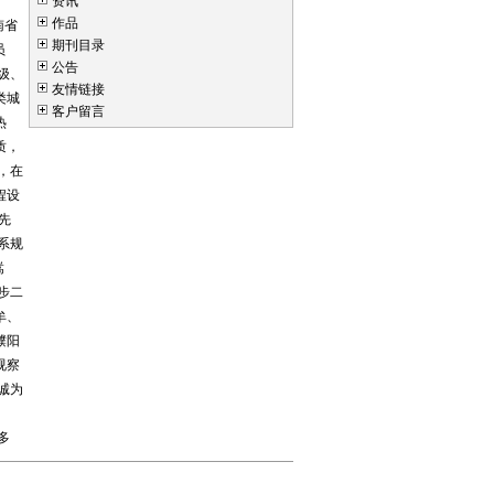
资讯
作品
南省
期刊目录
员
公告
级、
友情链接
类城
客户留言
热
质，
，在
程设
先
系规
嵩
步二
牟、
濮阳
视察
诚为
多