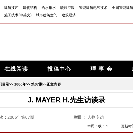
建筑技艺
建筑结构
给水排水
暖通空调
智能建筑电气技术
全国智能建
施工技术(中英文)
城市建筑空间
建筑经济
在线阅读
投稿中心
理 事 会
刊目录
>>
2006年
>>
第07期
>>正文内容
J. MAYER H.先生访谈录
次：
2006年第07期
栏目：
人物专访
本周下载：
1
更新时