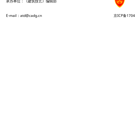
承办单位：《建筑技艺》编辑部
E-mail：atd@cadg.cn
京ICP备1704