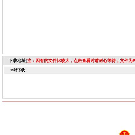
下载地址[
注：因有的文件比较大，点击查看时请耐心等待，文件为P
本站下载
抱歉，这篇文章还没有PDF链接。--如果您需要这篇文章，请联系我们的在线客服或者致电编辑
yongyue1101@hotmail.com Skype:yongyue1101 Email：atd@cadg.cn yangyy@cadg.
没有相关内容
主办单位：亚太建设科技信息研究院有限公司