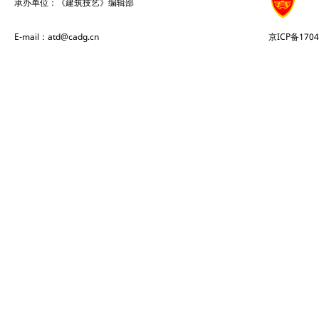
承办单位：《建筑技艺》编辑部
E-mail：atd@cadg.cn
京ICP备1704