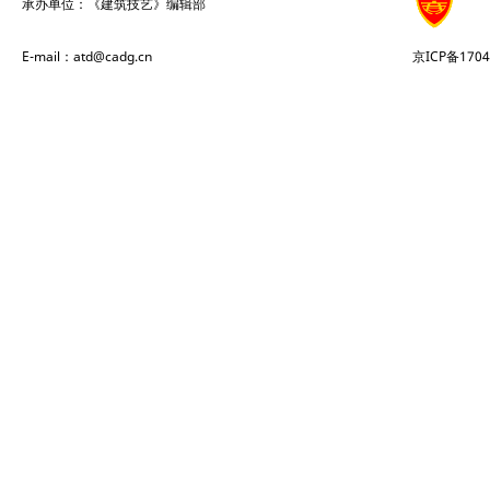
承办单位：《建筑技艺》编辑部
E-mail：atd@cadg.cn
京ICP备1704