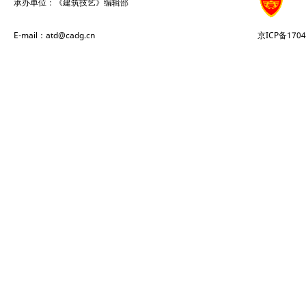
承办单位：《建筑技艺》编辑部
E-mail：atd@cadg.cn
京ICP备1704