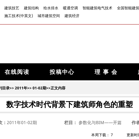
建筑技艺
建筑结构
给水排水
暖通空调
智能建筑电气技术
全国智能建
施工技术(中英文)
城市建筑空间
建筑经济
在线阅读
投稿中心
理 事 会
刊目录
>>
2011年
>>
01-02期
>>正文内容
数字技术时代背景下建筑师角色的重塑
次：
2011年01-02期
栏目：
参数化与BIM——开篇
作
本周下载：
7
更新时