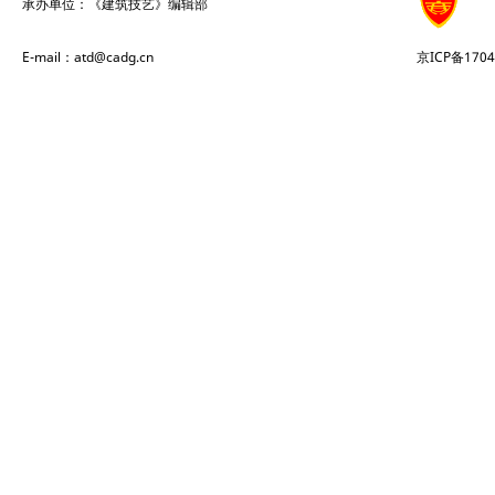
承办单位：《建筑技艺》编辑部
E-mail：atd@cadg.cn
京ICP备1704