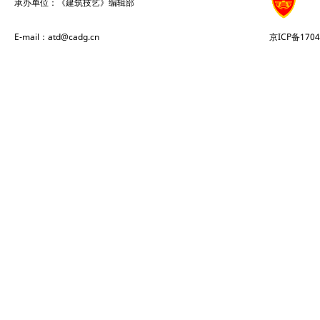
承办单位：《建筑技艺》编辑部
E-mail：atd@cadg.cn
京ICP备1704