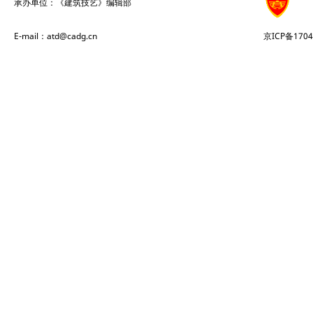
承办单位：《建筑技艺》编辑部
E-mail：atd@cadg.cn
京ICP备1704