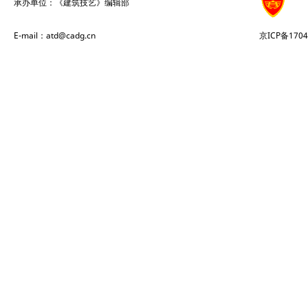
承办单位：《建筑技艺》编辑部
E-mail：atd@cadg.cn
京ICP备1704