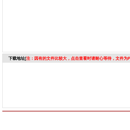
下载地址[
注：因有的文件比较大，点击查看时请耐心等待，文件为P
你还没注册？或者没有登录？
如果你还
如果你已经注册
没有相关内容