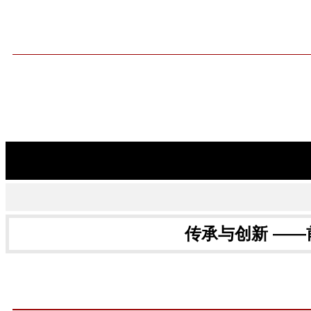
建筑技艺
建筑结构
给水
施工技术(中英文)
城市建筑
首页
期刊简介
在线阅读
您现在的位置：
建筑技艺-原建筑技术与设计
>>
期刊目录
>>
2013年
>>
第04期
>>正
传承与创新 —
期次：
2013年第04期