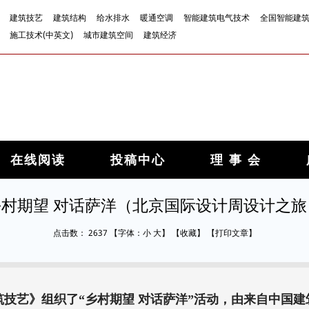
建筑技艺
建筑结构
给水排水
暖通空调
智能建筑电气技术
全国智能建
施工技术(中英文)
城市建筑空间
建筑经济
在线阅读
投稿中心
理 事 会
乡村期望 对话萨洋（北京国际设计周设计之旅
点击数：
2637
【字体：
小
大
】
【
收藏
】
【
打印文章
】
《建筑技艺》组织了“乡村期望 对话萨洋”活动，由来自中国