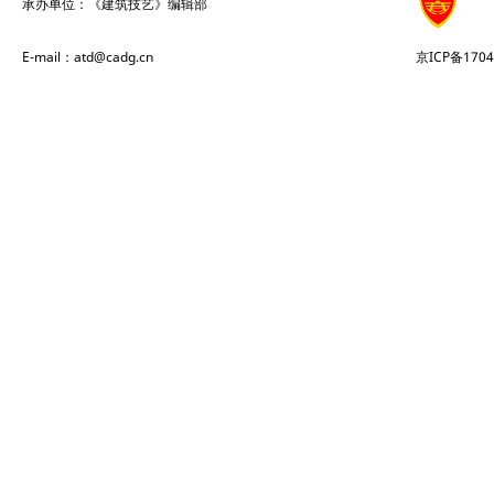
承办单位：《建筑技艺》编辑部
E-mail：atd@cadg.cn
京ICP备1704