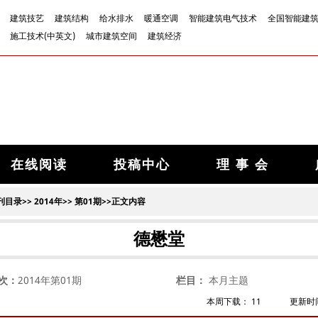
建筑技艺
建筑结构
给水排水
暖通空调
智能建筑电气技术
全国智能建
施工技术(中英文)
城市建筑空间
建筑经济
在线阅读
投稿中心
理 事 会
刊目录
>>
2014年
>>
第01期
>>正文内容
德懋堂
次：
2014年第01期
栏目：
本月主题
本周下载：
11
更新时