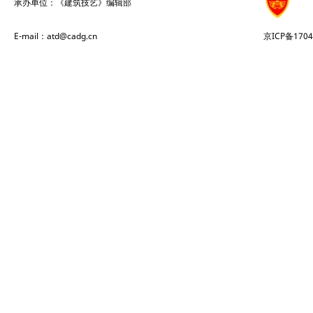
承办单位：《建筑技艺》编辑部
E-mail：atd@cadg.cn
京ICP备1704