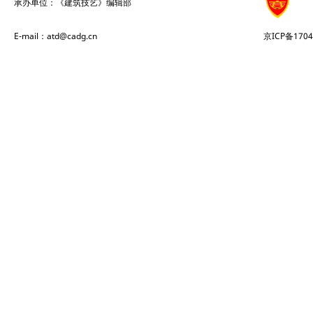
承办单位：《建筑技艺》编辑部
E-mail：atd@cadg.cn
京ICP备1704