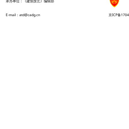
承办单位：《建筑技艺》编辑部
E-mail：atd@cadg.cn
京ICP备1704