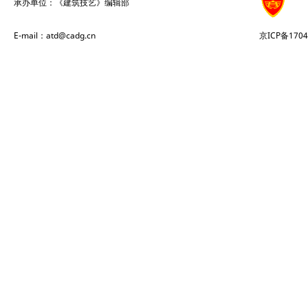
承办单位：《建筑技艺》编辑部
E-mail：atd@cadg.cn
京ICP备1704