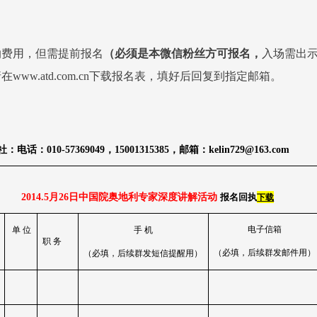
纳费用，但需提前报名
（必须是本微信粉丝方可报名，
入场需出
www.atd.com.cn下载报名表，填好后回复到指定邮箱。
社：电话：
010-57369049
，
15001315385
，邮箱：
kelin729@163.com
下载
2014.5
月
26
日中国院奥地利专家深度讲解活动
报名回执
电子信箱
单
位
手
机
职
务
（必填，后续群发邮件用）
（必填，后续群发短信提醒用）