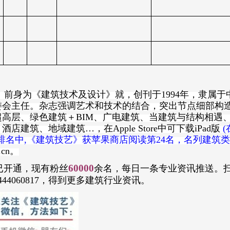
）前身为《建筑技术及设计》就，创刊于
1994
年，隶属于
委会主任。杂志强调艺术和技术的结合，突出节点细部构
超高层、绿色建筑＋
BIM
、广电建筑、当建筑与结构相遇
、酒店建筑、地域建筑…，在
Apple Store
中可下载
iPad
版
(
排名中
,
《建筑技艺》获苹果商店阅读第
24
名，名列建筑类
.cn
。
60000
已开通，现有粉丝
余名，每日一条专业资讯推送。
444060817
，得到更多建筑行业资讯。