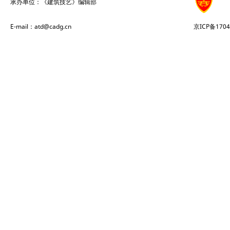
承办单位：《建筑技艺》编辑部
E-mail：atd@cadg.cn
京ICP备1704