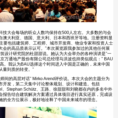
科技大会每场的听众人数均保持在
500
人左右。大多数的与会
自澳大利亚、德国、意大利、日本和西班牙等地。注册资料显
主要包括建筑师、工程师、城市开发商、物业专家和投资人士
大会的高品质表示认可。
"
本次展览跟我参加过的其他任何展
建筑设计研究院的杜甜甜说。她认为大会举办的各种演讲是
"
一
北京万通地产股份有限公司总经理马洪波也持类似观点：
" BAU
高。我认为
BAU
选择这个时间进入中国是正确的，未来中国
从量到质的转变。
"
筑师间的高层对话
" Mirko Arend
评价说。本次大会的主题分为
市开发，第二天集中讨论整体规划、设计和建造。包括
el
、
Stephan Schütz
、王路、徐甜甜和刘晓都在内的多名中外
会报告结合建筑解决方案通过具体项目进行真实还原，完成设
施的全方位展示，极好地诠释了中国未来城市的理念。