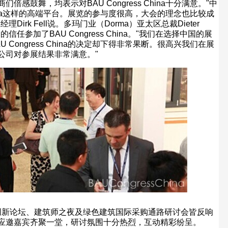
商们倍感鼓舞，均表示对
BAU Congress China
十分满意。
"
中
a
这样的高端平台。展览的参与度很高，大会的理念也比较成
总经理
Dirk Fell
说。多玛门业（
Dorma
）亚太区总裁
Dieter
U
的信任参加了
BAU Congress China
。
"
我们在选择中国的展
U Congress China
的决定却下得非常果断。很高兴我们在展
公司对参展结果非常满意。
"
创新论坛、建筑师之夜及绿色建筑国际采购通路研讨会皆反响
应邀嘉宾齐聚一堂，研讨氛围十分热烈，互动精彩纷呈。