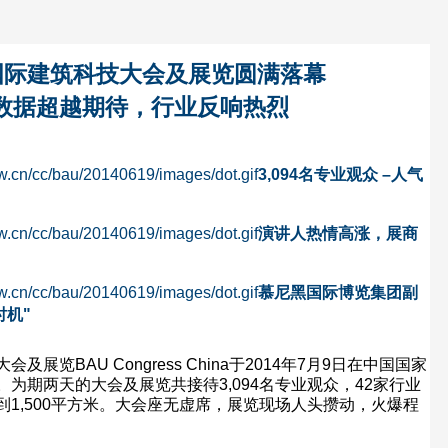
国际建筑科技大会及展览圆满落幕
数据超越期待，行业反响热烈
3,094
名专业观众
–
人气
演讲人热情高涨，展商
慕尼黑国际博览集团副
时机
"
大会及展览
BAU Congress China
于
2014
年
7
月
9
日在中国国家
。为期两天的大会及展览共接待
3,094
名专业观众，
42
家行业
到
1,500
平方米。大会座无虚席，展览现场人头攒动，火爆程