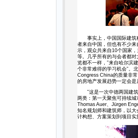
事实上，中国国际建筑
者来自中国，但也有不少来
示，观众共来自
10
个国家，
等。几乎所有的与会者都对
览都不一样，
"
来自哈尔滨
个非常难得的学习机会
"
。
Congress China
的质量非常
的房地产发展趋势一定会是
"
这是一次中德两国建
两类：第一天聚焦可持续城
Thomas Auer
、
Jürgen Eng
知名规划师和建筑师，以大
计构想、方案策划到项目实