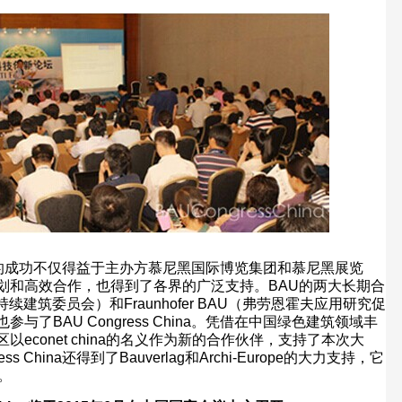
的成功不仅得益于主办方慕尼黑国际博览集团和慕尼黑展览
划和高效合作，也得到了各界的广泛支持。
BAU
的两大长期合
持续建筑委员会）和
Fraunhofer BAU
（弗劳恩霍夫应用研究促
也参与了
BAU Congress China
。凭借在中国绿色建筑领域丰
区以
econet china
的名义作为新的合作伙伴，支持了本次大
ess China
还得到了
Bauverlag
和
Archi-Europe
的大力支持，它
。