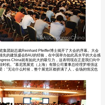
览集团副总裁
Reinhard Pfeiffer
博士揭开了大会的序幕。大会
领先的建筑盛会
BAU
的经验，在中国举办如此高水平的大会感
gress China
就有如此大的吸引力，这表明现在正是我们向中
佳时机。
"
慕尼黑展览（上海）有限公司董事总经理罗维强这
受：
"
无论什么时候，整个展览区都挤满了人，会场的情况也