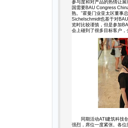
参与度和对产品的热情让展
国需要
BAU Congress Chin
熟。
"
霍曼门业亚太区董事
Sichelschmidt
也基于对
BA
览时比较谨慎，但是参加
BA
会上碰到了很多目标客户，
同期活动
ATI
建筑科技
强烈，席位一度紧张。各位