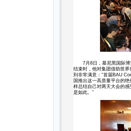
7
月
8
日，慕尼黑国际博
结束时，他对集团借助世界
到非常满意：
"
首届
BAU Con
国推出这一高质量平台的绝
样总结自己对两天大会的感
是如此。
"