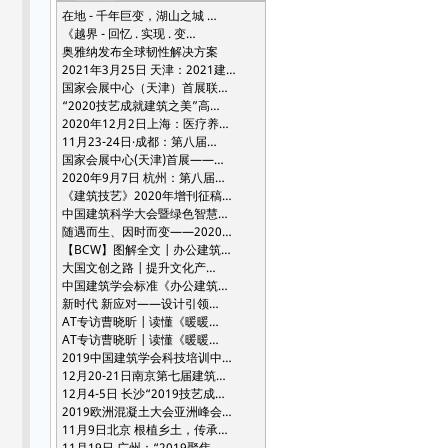
在地 - 千年巨变，湖山之城 …
《越界 - 回忆 . 实现 . 变…
奥雅纳发布全球韧性解决方案
2021年3月25日 天津：2021建…
国家会展中心（天津）首展联…
“2020技艺成就建筑之美”高…
2020年12月2日上海：医疗养…
11月23-24日·成都：第八届…
国家会展中心(天津)首展——…
2020年9月7日 杭州：第八届…
《建筑技艺》2020年增刊征稿…
中国建筑科学大会暨绿色智慧…
随遇而生、因时而变——2020…
【BCW】图解全文 | 办公建筑…
大国文创之路 | 提升文化产…
中国建筑学会标准《办公建筑…
新时代 新应对——设计引领…
AT专访曹晓昕 | 读懂《暖暖…
AT专访曹晓昕 | 读懂《暖暖…
2019中国建筑学会科技培训中…
12月20-21日南京第七届建筑…
12月4-5日 长沙“2019技艺成…
2019欧洲混凝土大会亚洲峰会…
11月9日北京 根植乡土，传承…
11月19日 广州：“2019聚焦…