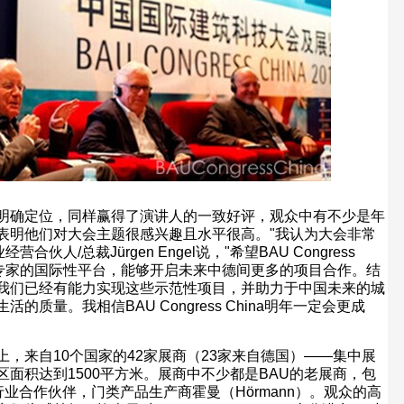
明确定位，同样赢得了演讲人的一致好评，观众中有不少是年
表明他们对大会主题很感兴趣且水平很高。
"
我认为大会非常
业经营合伙人
/
总裁
Jürgen Engel
说，
"
希望
BAU Congress
专家的国际性平台，能够开启未来中德间更多的项目合作。结
我们已经有能力实现这些示范性项目，并助力于中国未来的城
生活的质量。我相信
BAU Congress China
明年一定会更成
上，来自
10
个国家的
42
家展商（
23
家来自德国）
——
集中展
区面积达到
1500
平方米。展商中不少都是
BAU
的老展商，包
行业合作伙伴，门类产品生产商霍曼（
Hörmann
）。观众的高