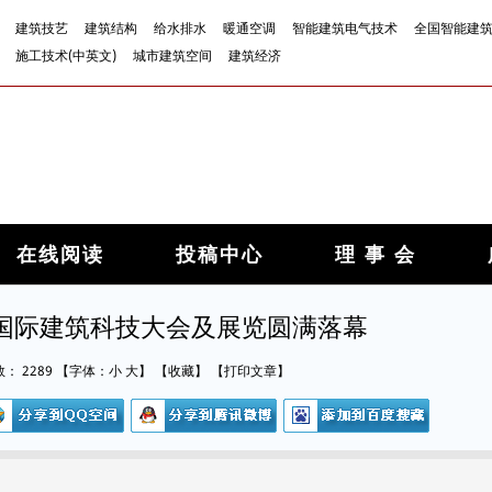
建筑技艺
建筑结构
给水排水
暖通空调
智能建筑电气技术
全国智能建
施工技术(中英文)
城市建筑空间
建筑经济
在线阅读
投稿中心
理 事 会
国际建筑科技大会及展览圆满落幕
数：
2289
【字体：
小
大
】
【
收藏
】
【
打印文章
】