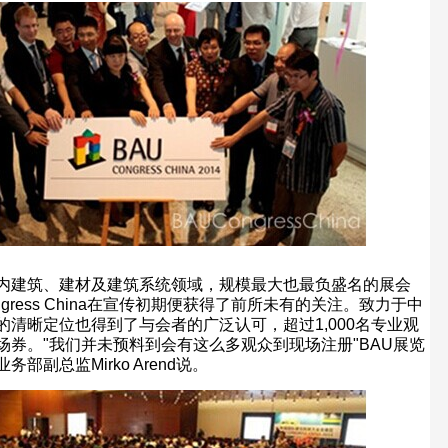
内建筑、建材及建筑系统领域，规模最大也最负盛名的展会
gress China
在宣传初期便获得了前所未有的关注。致力于中
的清晰定位也得到了与会者的广泛认可，超过
1,000
名专业观
场券。
"
我们并未预料到会有这么多观众到现场注册
"BAU
展览
业务部副总监
Mirko Arend
说。