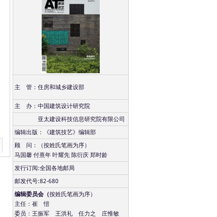
主 管：住房和城乡建设部
主 办：中国建筑设计研究院
亚太建设科技信息研究院有限公司
编辑出版：《建筑技艺》编辑部
顾 问：（按姓氏笔画为序）
马国馨 付熹年 叶耀先 陈衍庆 郑时龄
发行订阅:全国各地邮局
邮发代号:82-680
编辑委员会（
按姓氏笔画为序）
主任：崔 愷
委员：王振军 王洪礼 任力之 庄惟敏