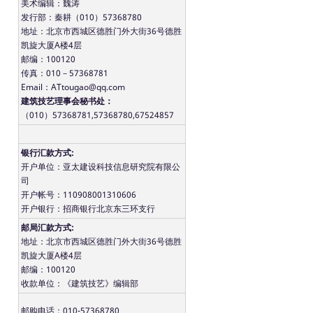
美术编辑：魏涛
发行部：秦耕（010）57368780
地址：北京市西城区德胜门外大街36号德胜
凯旋大厦A楼4层
邮编：100120
传真：010－57368781
Email：ATtougao@qq.com
建筑技艺理事会秘书处：
（010）57368781,57368780,67524857
银行汇款方式:
开户单位：亚太建设科技信息研究院有限公
司
开户帐号：110908001310606
开户银行：招商银行北京东三环支行
邮局汇款方式:
地址：北京市西城区德胜门外大街36号德胜
凯旋大厦A楼4层
邮编：100120
收款单位：《建筑技艺》编辑部
邮购电话：010-57368780