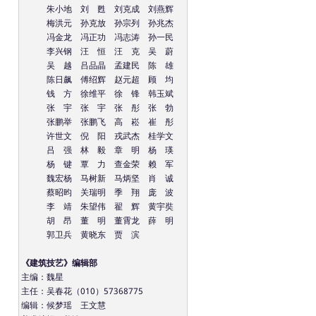
朱小地 刘 甦 刘克成 刘燕辉
梅洪元 孙克放 孙宗列 孙兆杰
冯金龙 冯正功 冯志涛 孙一民
李兴钢 汪 恒 汪 克 吴 蔚
吴 越 吕品晶 孟建民 陈 雄
陈日飙 傅绍辉 赵元超 顾 均
钱 方 徐维平 徐 锋 韩玉斌
张 宇 张 宇 张 彤 张 勃
张鹏举 张鹏飞 高 崧 崔 彤
许世文 倪 阳 戎武杰 桂学文
吕 强 林 毅 章 明 杨 瑛
杨 键 覃 力 查金荣 赖 军
魏宏杨 马树新 马炳坚 肖 诚
蔡昭昀 关瑞明 季 翔 庞 波
李 靖 朱望伟 翟 辉 黄宇奘
胡 昂 董 明 董霄龙 薛 明
郭卫兵 黄晓东 贾 滨
《建筑技艺》编辑部
主编：魏星
主任：吴春花（010）57368775
编辑：候梦瑶 王文慧