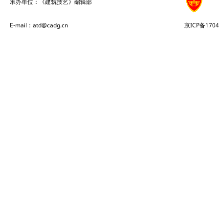
承办单位：《建筑技艺》编辑部
E-mail：atd@cadg.cn
京ICP备1704