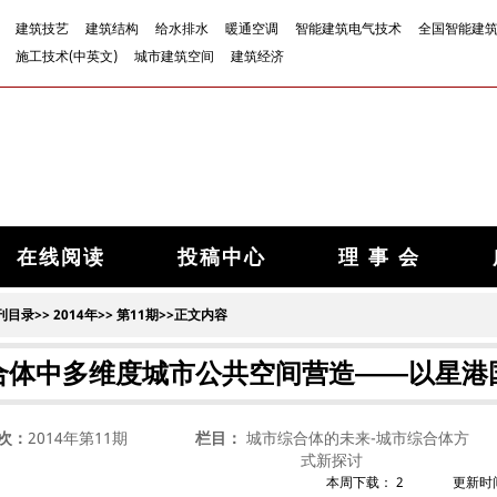
建筑技艺
建筑结构
给水排水
暖通空调
智能建筑电气技术
全国智能建
施工技术(中英文)
城市建筑空间
建筑经济
在线阅读
投稿中心
理 事 会
刊目录
>>
2014年
>>
第11期
>>正文内容
合体中多维度城市公共空间营造——以星港
次：
2014年第11期
栏目：
城市综合体的未来-城市综合体方
式新探讨
本周下载：
2
更新时