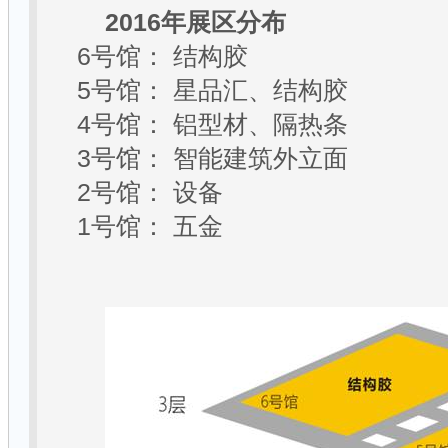
2016
年展区分布
6
号馆：
结构胶
5
号馆：
星品汇、结构胶
4
号馆：
铝型材、隔热条
3
号馆：
智能建筑外立面
2
号馆：
设备
1
号馆：
五金