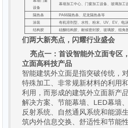
幕墙门窗
幕墙加工中心、门窗加工设备、玻璃加工
设备
隔热条
PA66
隔热条、尼龙隔热条等
涂装
有机溶剂型、水性、粉末、
UV
、
EV
、电
结构胶
硅酮结构胶、耐候密封胶、玻璃胶、组角
们
两大新亮点，闪耀行业盛会
亮点一：首设智能外立面专区
立面高科技产品
智能建筑外立面是指突破传统，
特殊加工、非常规新材料的利用
利用，而形成的建筑外立面新产
解决方案、节能幕墙、
LED
幕墙
反射系统、自然通风系统和能源
筑内外信息交换、舒适性和节能