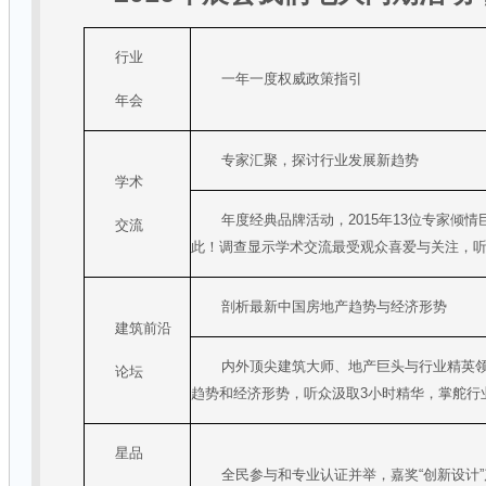
行业
一年一度权威政策指引
年会
专家汇聚，探讨行业发展新趋势
学术
年度经典品牌活动，
2015
年
13
位专家倾情
交流
此！调查显示学术交流最受观众喜爱与关注，
剖析最新中国房地产趋势与经济形势
建筑前沿
内外顶尖建筑大师、地产巨头与行业精英
论坛
趋势和经济形势，听众汲取
3
小时精华，掌舵行
星品
全民参与和专业认证并举，嘉奖
“
创新设计
”