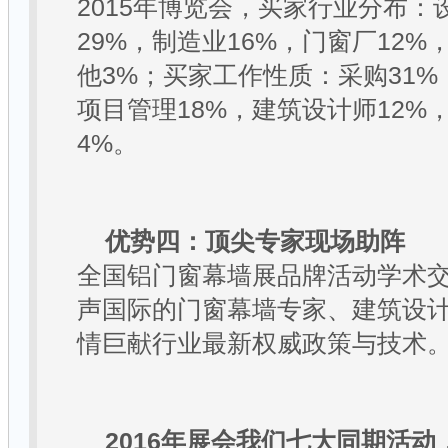
2015
年博览会，买家行业分布：
29%
，制造业
16%
，门窗厂
12%
他
3%
；买家工作性质：采购
31%
项目管理
18%
，建筑设计师
12%
4%
。
优势四：顶尖专家现场助阵
全国铝门窗幕墙展品牌活动学术
声国际的门窗幕墙专家、建筑设
情巨献行业最新权威政策与技术
2016
年展会我们
七大同期活动