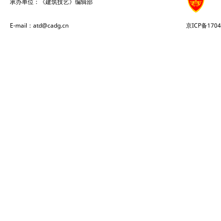
承办单位：《建筑技艺》编辑部
E-mail：atd@cadg.cn
京ICP备1704