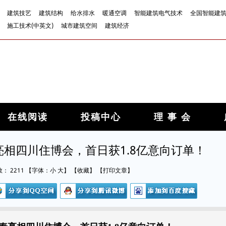
建筑技艺
建筑结构
给水排水
暖通空调
智能建筑电气技术
全国智能建
施工技术(中英文)
城市建筑空间
建筑经济
在线阅读
投稿中心
理 事 会
相四川住博会，首日获1.8亿意向订单！
数：
2211
【字体：
小
大
】
【
收藏
】
【
打印文章
】