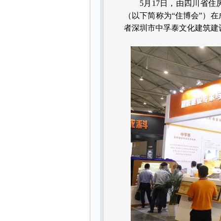
5
月
17
日，由四川省住
（以下简称为
“
住博会
”
）在
者深圳市中孚泰文化建筑建