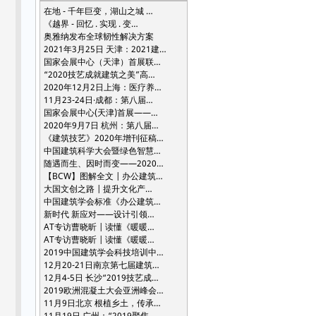
在地 - 千年巨变，湖山之城 …
《越界 - 回忆 . 实现 . 变…
奥雅纳发布全球韧性解决方案
2021年3月25日 天津：2021建…
国家会展中心（天津）首展联…
“2020技艺成就建筑之美”高…
2020年12月2日上海：医疗养…
11月23-24日·成都：第八届…
国家会展中心(天津)首展——…
2020年9月7日 杭州：第八届…
《建筑技艺》2020年增刊征稿…
中国建筑科学大会暨绿色智慧…
随遇而生、因时而变——2020…
【BCW】图解全文 | 办公建筑…
大国文创之路 | 提升文化产…
中国建筑学会标准《办公建筑…
新时代 新应对——设计引领…
AT专访曹晓昕 | 读懂《暖暖…
AT专访曹晓昕 | 读懂《暖暖…
2019中国建筑学会科技培训中…
12月20-21日南京第七届建筑…
12月4-5日 长沙“2019技艺成…
2019欧洲混凝土大会亚洲峰会…
11月9日北京 根植乡土，传承…
11月19日 广州：“2019聚焦…