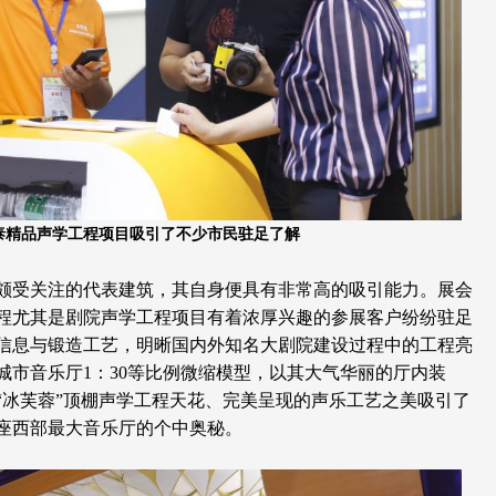
泰精品声学工程项目吸引了不少市民驻足了解
颇受关注的代表建筑，其自身便具有非常高的吸引能力。展会
程尤其是剧院声学工程项目有着浓厚兴趣的参展客户纷纷驻足
信息与锻造工艺，明晰国内外知名大剧院建设过程中的工程亮
城市音乐厅
1
：
30
等比例微缩模型，以其大气华丽的厅内装
“冰芙蓉”顶棚声学工程天花、完美呈现的声乐工艺之美吸引了
座西部最大音乐厅的个中奥秘。