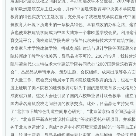
展国内外建筑院校之间的交流，举办高层次学术交流会。2007年曾
参加欧洲建筑院系主任大会，并作“中国建筑教育与中央美术学院建
教育的特色实践”的主题发言，充分展示了我校建筑学院在当代中国
筑教育大环境下所走出的一条极具特色、卓有成效的办学之路。这
议也使我校建筑学院成为中国大陆第一个非欧盟学校会员。利用这
育交流平台，我校建筑学院先后与荷兰代尔夫特技术大学建筑学院
麦皇家艺术学院建筑学院、挪威奥斯陆建筑与设计学院等国际著名
院校新建了教学交流关系，吕品晶功不可没。2007年9月，我校建
院与荷兰代尔夫特技术大学建筑学院共同承办“2007国际建筑教育
会”，吕品晶从申请承办、策划主题、会议组织、成果出版等各方面
了大量工作。该会充分地展示了美术院校建筑教育的活力，也在一
度上证明了美术院校的建筑教育可以为中国的建筑教育多元化格局
成贡献力量。这次大会还引发了国内六校毕业设计联合教学，建立
国内著名建筑院校之间密切的教学交流。此外，吕品晶还主持完成
了“北京市旧城特色街道空间形态研究”、“北京望京街道空间形态研
究”、“北京昌平新农村建设村庄规划”等政府委托科研项目。并积极
务于北京奥运建设，完成“奥运中心区环境景观设施设计”等重点工
目。汶川地震后，吕品晶组织师生奔赴灾区，参与城镇、学校灾后