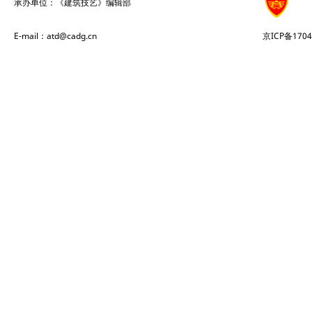
承办单位：《建筑技艺》编辑部
E-mail：atd@cadg.cn
京ICP备1704