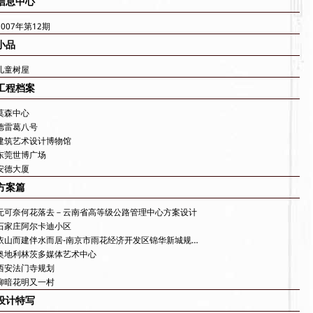
信息中心
2007年第12期
小品
儿童树屋
工程档案
莫森中心
德雷葛八号
建筑艺术设计博物馆
东莞世博广场
安德大厦
方案篇
无可奈何花落去－云南省高等级公路管理中心方案设计
石家庄阿尔卡迪小区
依山而建伴水而居-南京市雨花经济开发区锦华新城规…
奥地利林茨多媒体艺术中心
西安法门寺规划
柳暗花明又一村
设计特写