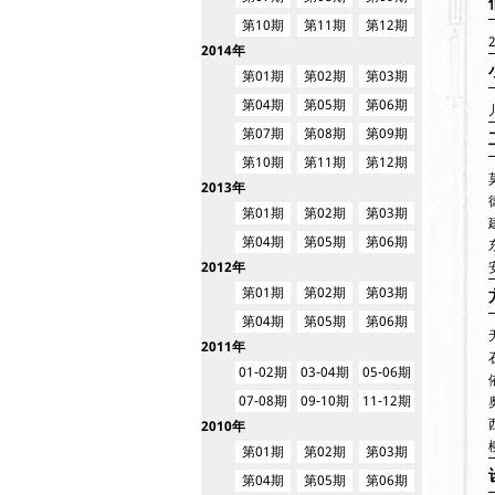
第10期
第11期
第12期
2014年
第01期
第02期
第03期
第04期
第05期
第06期
第07期
第08期
第09期
第10期
第11期
第12期
2013年
第01期
第02期
第03期
第04期
第05期
第06期
2012年
第01期
第02期
第03期
第04期
第05期
第06期
2011年
01-02期
03-04期
05-06期
07-08期
09-10期
11-12期
2010年
第01期
第02期
第03期
第04期
第05期
第06期