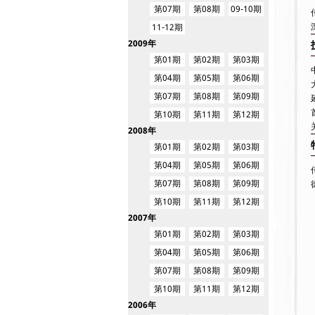
第07期
第08期
09-10期
11-12期
2009年
第01期
第02期
第03期
第04期
第05期
第06期
第07期
第08期
第09期
第10期
第11期
第12期
2008年
第01期
第02期
第03期
第04期
第05期
第06期
第07期
第08期
第09期
第10期
第11期
第12期
2007年
第01期
第02期
第03期
第04期
第05期
第06期
第07期
第08期
第09期
第10期
第11期
第12期
2006年