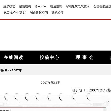
建筑技艺
建筑结构
给水排水
暖通空调
智能建筑电气技术
全国智能建
施工技术(中英文)
城市建筑空间
建筑经济
在线阅读
投稿中心
理 事 会
刊目录
>>
2007年
2007年第12期
电子期刊：
2007年第12