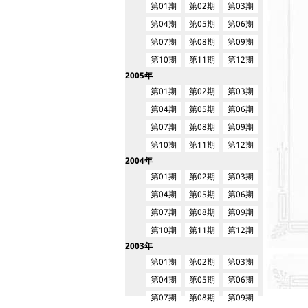
第01期
第02期
第03期
第04期
第05期
第06期
第07期
第08期
第09期
第10期
第11期
第12期
2005年
第01期
第02期
第03期
第04期
第05期
第06期
第07期
第08期
第09期
第10期
第11期
第12期
2004年
第01期
第02期
第03期
第04期
第05期
第06期
第07期
第08期
第09期
第10期
第11期
第12期
2003年
第01期
第02期
第03期
第04期
第05期
第06期
第07期
第08期
第09期