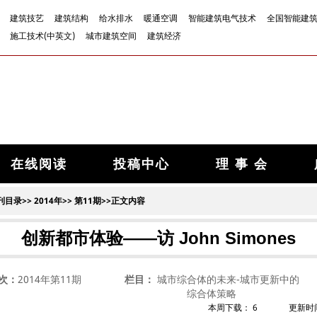
建筑技艺
建筑结构
给水排水
暖通空调
智能建筑电气技术
全国智能建
施工技术(中英文)
城市建筑空间
建筑经济
在线阅读
投稿中心
理 事 会
刊目录
>>
2014年
>>
第11期
>>正文内容
创新都市体验——访 John Simones
次：
2014年第11期
栏目：
城市综合体的未来-城市更新中的
综合体策略
本周下载：
6
更新时