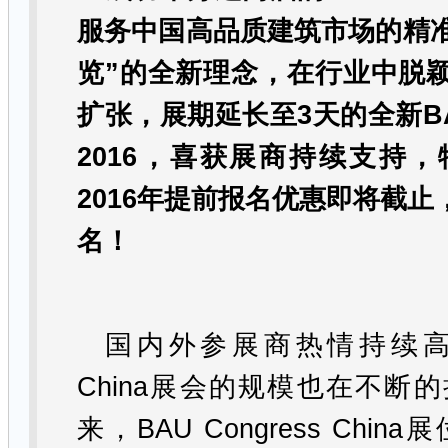
服务中国高品质建筑市场的精
览
”
的全新理念
，
在行业中脱
扩张，展期延长至
3
天的全新
B
2016
，喜获展商持续支持，
2016
年提前报名优惠即将截止
名！
国内外参展商热情持续
China
展会的规模也在不断的
来
，
BAU Congress China
展