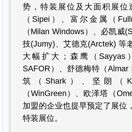
势
，
特装展位及大面积展位
（
Sipei
）、富尔金属（
Ful
（
Milan Windows
）、必凯威
(
技
(Jumy)
、艾德克
(Arctek)
等
大幅扩大；森鹰（
Sayyas
SAFOR
）、舒德梅特（
Almar 
筑（
Shark
）、坚朗（
K
（
WinGreen
）、欧泽塔（
Ome
加盟的企业也提早预定了展位
特装展位。