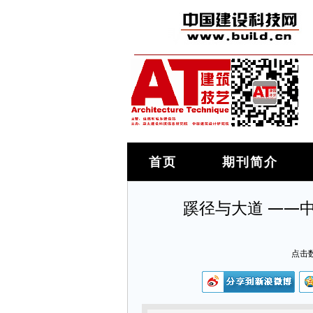
首页
期刊简介
蹊径与大道 ——
点击