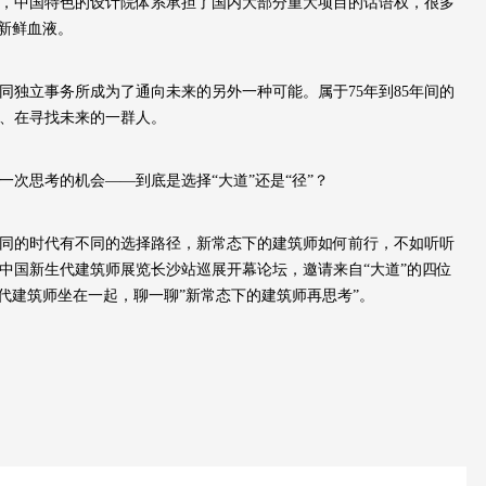
，中国特色的设计院体系承担了国内大部分重大项目的话语权，很多
的新鲜血液。
同独立事务所成为了通向未来的另外一种可能。属于75年到85年间的
、在寻找未来的一群人。
一次思考的机会——到底是选择“大道”还是“径”？
同的时代有不同的选择路径，新常态下的建筑师如何前行，不如听听
中国新生代建筑师展览长沙站巡展开幕论坛，邀请来自“大道”的四位
生代建筑师坐在一起，聊一聊”新常态下的建筑师再思考”。