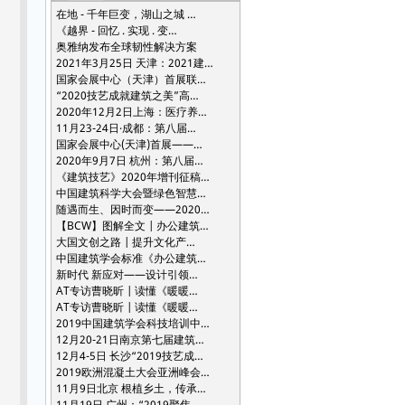
在地 - 千年巨变，湖山之城 …
《越界 - 回忆 . 实现 . 变…
奥雅纳发布全球韧性解决方案
2021年3月25日 天津：2021建…
国家会展中心（天津）首展联…
“2020技艺成就建筑之美”高…
2020年12月2日上海：医疗养…
11月23-24日·成都：第八届…
国家会展中心(天津)首展——…
2020年9月7日 杭州：第八届…
《建筑技艺》2020年增刊征稿…
中国建筑科学大会暨绿色智慧…
随遇而生、因时而变——2020…
【BCW】图解全文 | 办公建筑…
大国文创之路 | 提升文化产…
中国建筑学会标准《办公建筑…
新时代 新应对——设计引领…
AT专访曹晓昕 | 读懂《暖暖…
AT专访曹晓昕 | 读懂《暖暖…
2019中国建筑学会科技培训中…
12月20-21日南京第七届建筑…
12月4-5日 长沙“2019技艺成…
2019欧洲混凝土大会亚洲峰会…
11月9日北京 根植乡土，传承…
11月19日 广州：“2019聚焦…