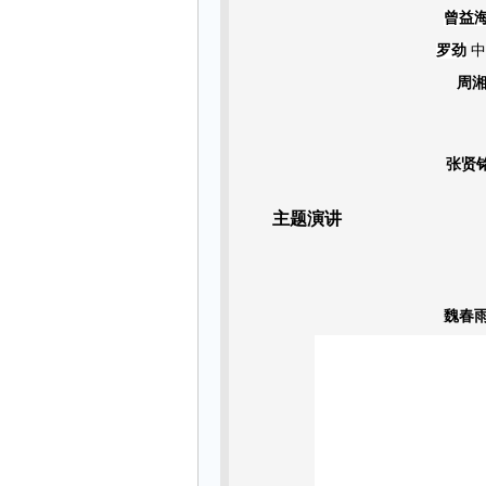
曾益
罗劲
中
周
张贤
主题演讲
魏春