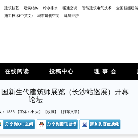
建筑技艺
建筑结构
给水排水
暖通空调
智能建筑电气技术
全国智能建
施工技术(中英文)
城市建筑空间
建筑经济
在线阅读
投稿中心
理 事 会
中国新生代建筑师展览（长沙站巡展）开幕
论坛
数：
1883
【字体：
小
大
】
【
收藏
】
【
打印文章
】