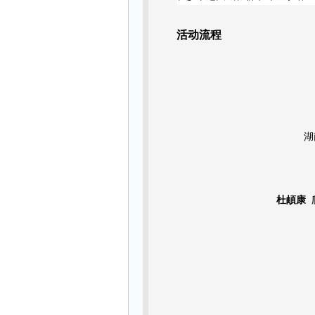
活动流程
湖
杜頔康