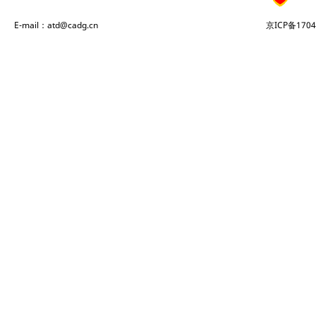
E-mail：atd@cadg.cn
京ICP备1704