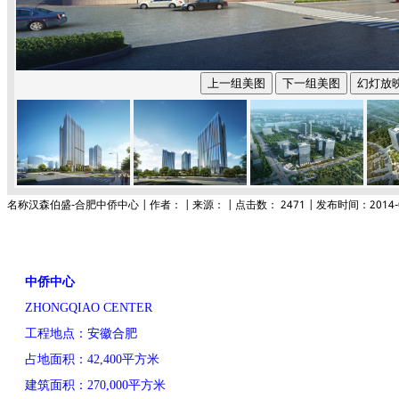
名称汉森伯盛-合肥中侨中心 | 作者：
| 来源：
| 点击数：
2471 | 发布时间：2014-
中侨中心
ZHONGQIAO
CENTER
工程地点
：
安徽合肥
占地面积
：
42,400
平方米
建筑面积
：
270,000
平方米