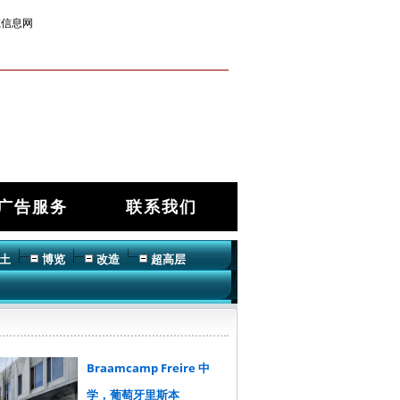
筑信息网
广告服务
联系我们
土
博览
改造
超高层
Braamcamp Freire 中
学，葡萄牙里斯本