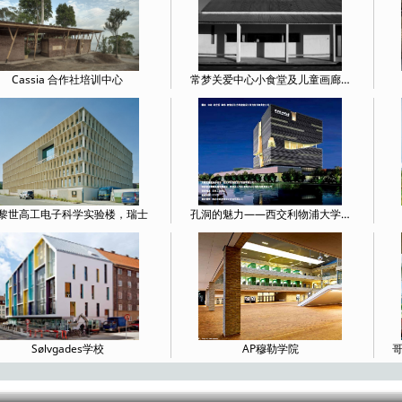
Cassia 合作社培训中心
常梦关爱中心小食堂及儿童画廊…
黎世高工电子科学实验楼，瑞士
孔洞的魅力——西交利物浦大学…
Sølvgades学校
AP穆勒学院
哥