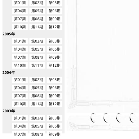
第01期
第02期
第03期
第04期
第05期
第06期
第07期
第08期
第09期
第10期
第11期
第12期
2005年
第01期
第02期
第03期
第04期
第05期
第06期
第07期
第08期
第09期
第10期
第11期
第12期
2004年
第01期
第02期
第03期
第04期
第05期
第06期
第07期
第08期
第09期
第10期
第11期
第12期
2003年
第01期
第02期
第03期
第04期
第05期
第06期
第07期
第08期
第09期