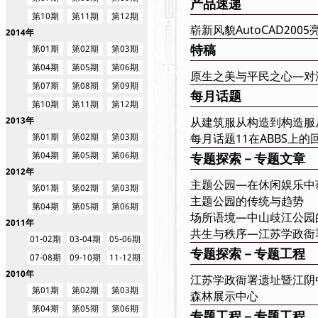
产品速递
第10期
第11期
第12期
崭新风貌AutoCAD200
2014年
特稿
第01期
第02期
第03期
第04期
第05期
第06期
原生之美与平民之心—对
第07期
第08期
第09期
每月话题
第10期
第11期
第12期
2013年
从建筑服从构造到构造服
第01期
第02期
第03期
每月话题11在ABBS上的
第04期
第05期
第06期
专题探索－专题文章
2012年
主题公园—在休闲娱乐中
第01期
第02期
第03期
主题公园的传统与趋势
第04期
第05期
第06期
场所语境—中山歧江公园
2011年
共生与秩序—江苏学政衙
01-02期
03-04期
05-06期
专题探索－专题工程
07-08期
09-10期
11-12期
2010年
江苏学政衙署遗址暨江阴
第01期
第02期
第03期
森林展示中心
第04期
第05期
第06期
专题工程－专题工程