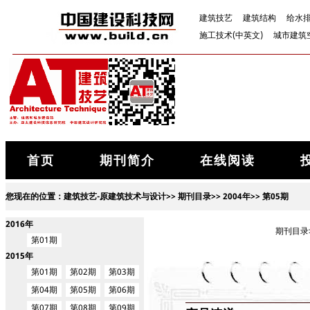
建筑技艺
建筑结构
给水
施工技术(中英文)
城市建筑
首页
期刊简介
在线阅读
您现在的位置：
建筑技艺-原建筑技术与设计
>>
期刊目录
>>
2004年
>>
第05期
2016年
期刊目录
第01期
2015年
第01期
第02期
第03期
第04期
第05期
第06期
第07期
第08期
第09期