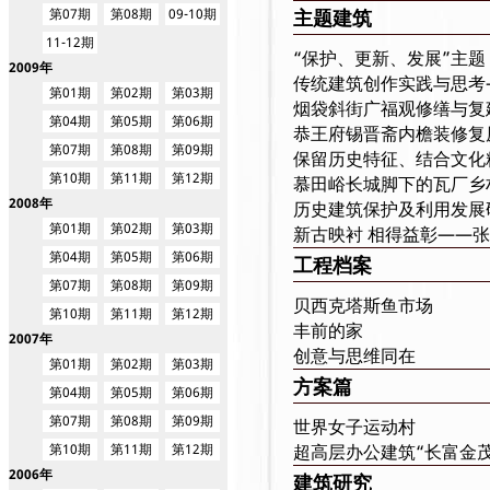
主题建筑
第07期
第08期
09-10期
11-12期
“保护、更新、发展”主题
2009年
传统建筑创作实践与思考
第01期
第02期
第03期
烟袋斜街广福观修缮与复
第04期
第05期
第06期
恭王府锡晋斋内檐装修复
第07期
第08期
第09期
保留历史特征、结合文化
第10期
第11期
第12期
慕田峪长城脚下的瓦厂乡
2008年
历史建筑保护及利用发展
第01期
第02期
第03期
新古映衬 相得益彰——
第04期
第05期
第06期
工程档案
第07期
第08期
第09期
贝西克塔斯鱼市场
第10期
第11期
第12期
丰前的家
2007年
创意与思维同在
第01期
第02期
第03期
方案篇
第04期
第05期
第06期
第07期
第08期
第09期
世界女子运动村
第10期
第11期
第12期
超高层办公建筑“长富金
2006年
建筑研究