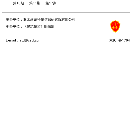
第10期
第11期
第12期
柏林北欧五国大使馆
主办单位：亚太建设科技信息研究院有限公司
承办单位：《建筑技艺》编辑部
E-mail：atd@cadg.cn
京ICP备1704