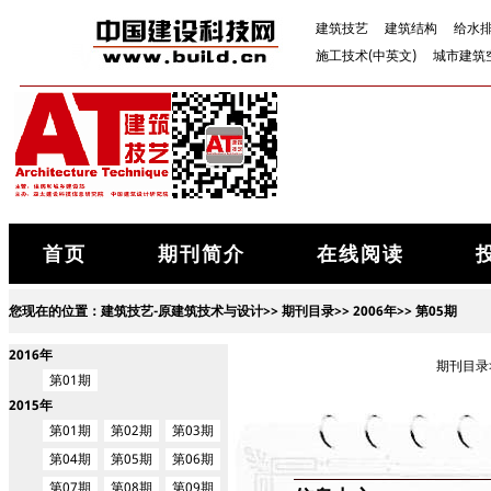
建筑技艺
建筑结构
给水
施工技术(中英文)
城市建筑
首页
期刊简介
在线阅读
您现在的位置：
建筑技艺-原建筑技术与设计
>>
期刊目录
>>
2006年
>>
第05期
2016年
期刊目录
第01期
2015年
第01期
第02期
第03期
第04期
第05期
第06期
第07期
第08期
第09期