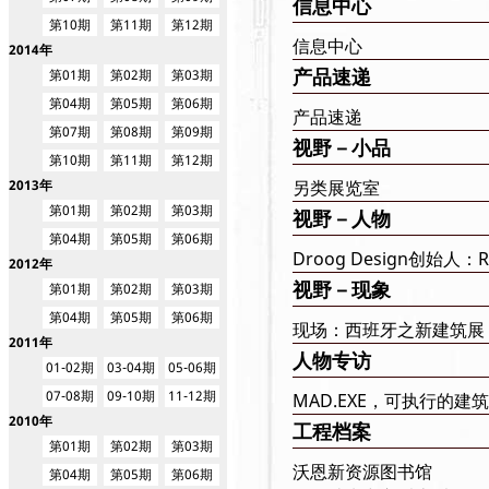
信息中心
第10期
第11期
第12期
信息中心
2014年
产品速递
第01期
第02期
第03期
第04期
第05期
第06期
产品速递
第07期
第08期
第09期
视野－小品
第10期
第11期
第12期
2013年
另类展览室
第01期
第02期
第03期
视野－人物
第04期
第05期
第06期
Droog Design创始人：Ren
2012年
视野－现象
第01期
第02期
第03期
第04期
第05期
第06期
现场：西班牙之新建筑展
2011年
人物专访
01-02期
03-04期
05-06期
07-08期
09-10期
11-12期
MAD.EXE，可执行的
2010年
工程档案
第01期
第02期
第03期
沃恩新资源图书馆
第04期
第05期
第06期