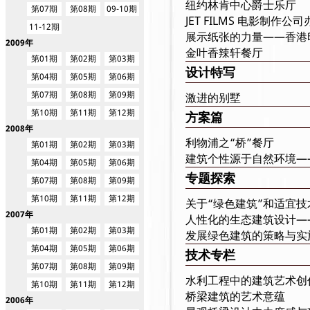
纽约林肯中心爵士乐厅
第07期
第08期
09-10期
JET FILMS 电影制作公
11-12期
展示纸张的力量——香港
2009年
金叶香辣轩餐厅
第01期
第02期
第03期
设计特写
第04期
第05期
第06期
第07期
第08期
第09期
激进的别墅
第10期
第11期
第12期
方案篇
2008年
利物浦之“桥”餐厅
第01期
第02期
第03期
建筑个性源于自然环境—
第04期
第05期
第06期
专题探索
第07期
第08期
第09期
第10期
第11期
第12期
关于“绿色建筑”和适宜技
2007年
人性化的生态建筑设计—
第01期
第02期
第03期
发展绿色建筑的策略与实
第04期
第05期
第06期
技术专栏
第07期
第08期
第09期
水利工程中的建筑艺术创
第10期
第11期
第12期
桥梁建筑的艺术意蕴
2006年