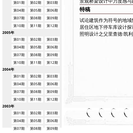
景观桥梁设计中力度感与
第01期
第02期
第03期
特稿
第04期
第05期
第06期
第07期
第08期
第09期
试论建筑作为符号的地域
第10期
第11期
第12期
居住区地下停车库设计探
2005年
照明设计之父里查德·凯利
第01期
第02期
第03期
第04期
第05期
第06期
第07期
第08期
第09期
第10期
第11期
第12期
2004年
第01期
第02期
第03期
第04期
第05期
第06期
第07期
第08期
第09期
第10期
第11期
第12期
2003年
第01期
第02期
第03期
第04期
第05期
第06期
第07期
第08期
第09期