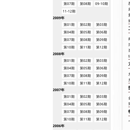
第07期
第08期
09-10期
11-12期
2009年
第01期
第02期
第03期
第04期
第05期
第06期
第07期
第08期
第09期
第10期
第11期
第12期
2008年
第01期
第02期
第03期
第04期
第05期
第06期
第07期
第08期
第09期
第10期
第11期
第12期
2007年
第01期
第02期
第03期
第04期
第05期
第06期
第07期
第08期
第09期
第10期
第11期
第12期
2006年