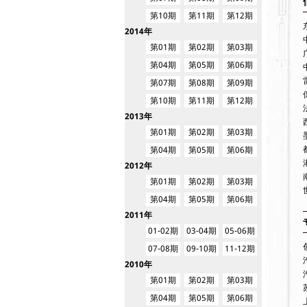
第10期
第11期
第12期
2014年
第01期
第02期
第03期
第04期
第05期
第06期
第07期
第08期
第09期
第10期
第11期
第12期
2013年
第01期
第02期
第03期
第04期
第05期
第06期
2012年
第01期
第02期
第03期
第04期
第05期
第06期
2011年
01-02期
03-04期
05-06期
07-08期
09-10期
11-12期
2010年
第01期
第02期
第03期
第04期
第05期
第06期