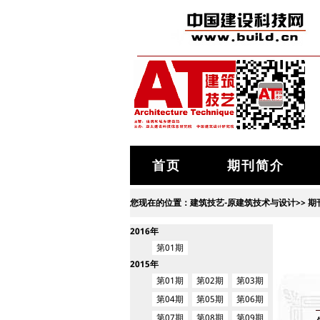
首页
期刊简介
您现在的位置：
建筑技艺-原建筑技术与设计
>>
期
2016年
第01期
2015年
第01期
第02期
第03期
第04期
第05期
第06期
第07期
第08期
第09期