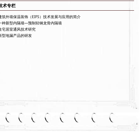
技术专栏
建筑外墙保温装饰（EIFS）技术发展与应用的简介
一种新型内隔墙—预制轻钢龙骨内隔墙
住宅居室通风技术研究
新型地漏产品的研发