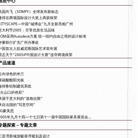
信息中心
法国尚飞（SOMFY）全球发布新标志
捷得在两项国际设计大奖上再获殊荣
CITYSCAPE—中国“城博会”九月全新亮相广州
意大利节2005：尽享优质生活品味
SOM采用Autodesk方案 统一纽约自由之塔的设计标准
仲量联行扩充广州办事处
中国首次入驻威尼斯国际艺术双年展
梁志天于“2005iF中国设计大赛”连夺两项殊荣
产品速递
走向绿色的米兰
聚碳酸酯阳光板
海得鲁铝制建筑系统
“火山口的色彩”
来源于意大利的“道格拉斯”
来自法国的“写意空间”
LG豪美思
2005年九月十四—十七日第十一届中国国际家具展览会…
专题探索－专题文章
三亚湾新城游艇港湾规划及设计