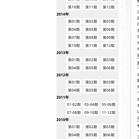
第10期
第11期
第12期
2014年
第01期
第02期
第03期
第04期
第05期
第06期
第07期
第08期
第09期
第10期
第11期
第12期
2013年
第01期
第02期
第03期
第04期
第05期
第06期
2012年
第01期
第02期
第03期
第04期
第05期
第06期
2011年
01-02期
03-04期
05-06期
07-08期
09-10期
11-12期
2010年
第01期
第02期
第03期
第04期
第05期
第06期