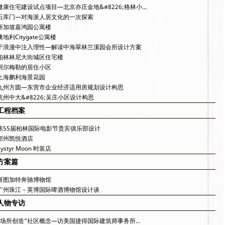
健康住宅建设试点项目—北京亦庄金地&#8226;格林小…
石库门—对海派人居文化的一次探索
新加坡嘉鸿园公寓楼
澳地利Citygate公寓楼
于浪漫中注入理性—解读中海翠林兰溪园会所设计方案
柏林林尼大街城区住宅楼
阿尔梅勒的居住小区
上海鹏利海景花园
九州方圆—东营市企业经济适用房规划设计构思
杭州中大&#8226;吴庄小区设计构思
工程档案
第55届柏林国际电影节贵宾俱乐部设计
郑州凯悦酒店
Systyr Moon 时装店
方案篇
斯图加特奔驰博物馆
广州珠江－英博国际啤酒博物馆设计谈
人物专访
“场所创造”社区概念—访美国捷得国际建筑师事务所…