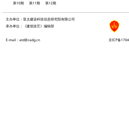
第10期
第11期
第12期
主办单位：亚太建设科技信息研究院有限公司
承办单位：《建筑技艺》编辑部
E-mail：atd@cadg.cn
京ICP备1704