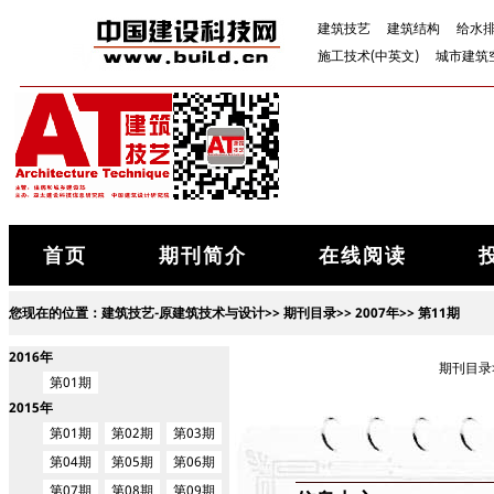
建筑技艺
建筑结构
给水
施工技术(中英文)
城市建筑
首页
期刊简介
在线阅读
您现在的位置：
建筑技艺-原建筑技术与设计
>>
期刊目录
>>
2007年
>>
第11期
2016年
期刊目录
第01期
2015年
第01期
第02期
第03期
第04期
第05期
第06期
第07期
第08期
第09期