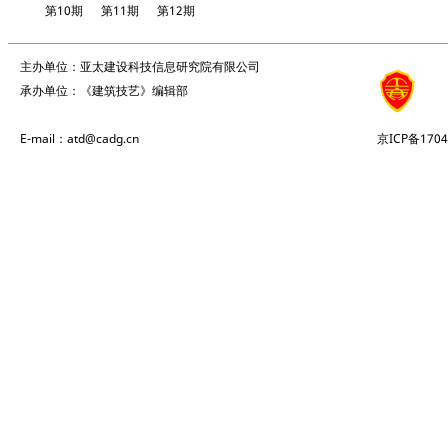
第10期
第11期
第12期
主办单位：亚太建设科技信息研究院有限公司
承办单位：《建筑技艺》编辑部
E-mail：atd@cadg.cn
京ICP备1704