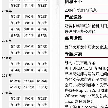
信息中心
第10期
第11期
第12期
2004年第01期信息
2014年
产品速递
第01期
第02期
第03期
第04期
第05期
第06期
建筑材料和建筑辅料法国
第07期
第08期
第09期
数码网络办公时代
第10期
第11期
第12期
每月话题
2013年
第01期
第02期
第03期
西部大开发中历史文化遗
第04期
第05期
第06期
专题探索
2012年
纽约世贸重建方案
第01期
第02期
第03期
关于URBANISM 访谈Hugo
第04期
第05期
第06期
寻求规划师与建筑师之间
2011年
当代欧美城市设计发展概
01-02期
03-04期
05-06期
空间、视觉和都市：关于
07-08期
09-10期
11-12期
鹿特丹Kop van Zuid 
2010年
WiIheminapier码头
第01期
第02期
第03期
Luxor新剧院设计
第04期
第05期
第06期
爱丁堡H0Iyrood城市复