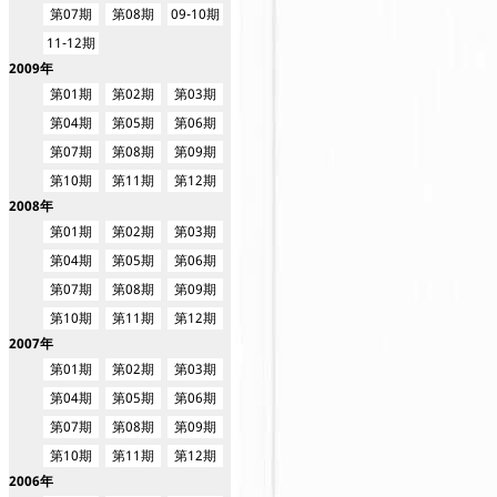
第07期
第08期
09-10期
11-12期
2009年
第01期
第02期
第03期
第04期
第05期
第06期
第07期
第08期
第09期
第10期
第11期
第12期
2008年
第01期
第02期
第03期
第04期
第05期
第06期
第07期
第08期
第09期
第10期
第11期
第12期
2007年
第01期
第02期
第03期
第04期
第05期
第06期
第07期
第08期
第09期
第10期
第11期
第12期
2006年